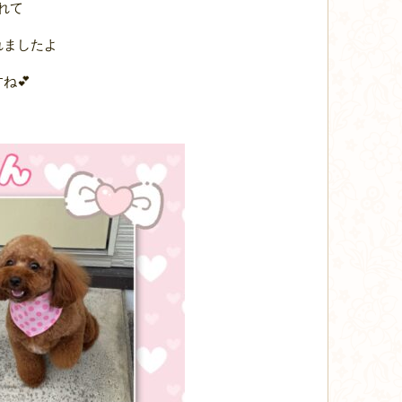
れて
れましたよ
ね💕