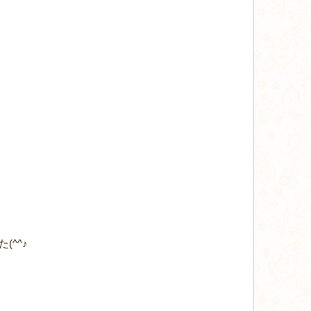
！
^^♪