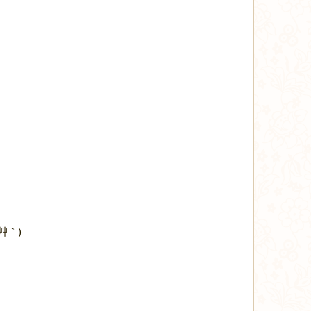
！
艸｀)